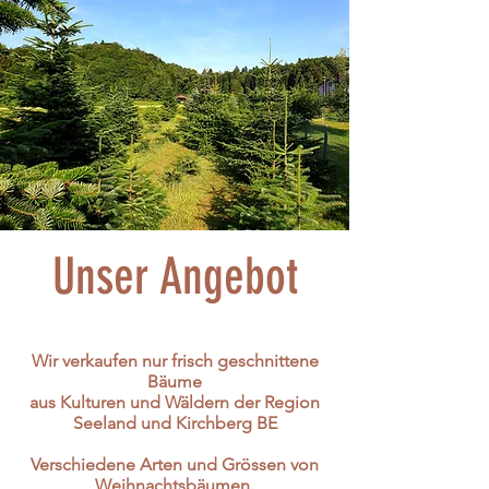
Unser Angebot
Wir verkaufen nur frisch geschnittene
Bäume
aus Kulturen und Wäldern der Region
Seeland und Kirchberg BE
Verschiedene Arten und Grössen von
Weihnachtsbäumen.